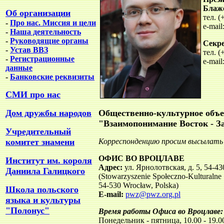
Блаж
Об организации
тел. (
-
Про нас. Миссия и цели
e-mail
-
Наша деятельность
-
Руководящие органы
Секр
-
Устав ВВЗ
тел. (
-
Регистрационные
e-mail
данные
-
Банковские реквизиты
СМИ про нас
Дом дружбы народов
Общественно-культурное объе
"Взаимопонимание Восток - З
Учредительный
комитет знамени
Корреспонденцию просим высылать 
ОФИС ВО ВРОЦЛАВЕ
Институт им. короля
Адрес:
ул. Ярнолотвская, д. 5, 54-4
Даниила Галицкого
(Stowarzyszenie Społeczno-Kulturalne 
54-530 Wrocław, Polska)
Школа польского
E-mail:
pwz@pwz.org.pl
языка и культуры
"Полонус"
Время работы Офиса во Вроцлаве:
Понедельник - пятница, 10.00 - 19.