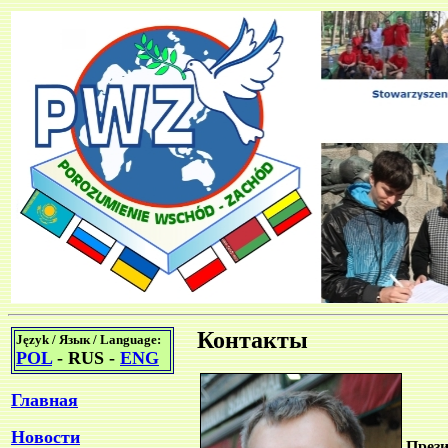
Контакты
Język / Язык / Language:
POL
- RUS -
ENG
Главная
Новости
Прези