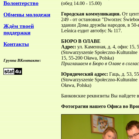
Волонтерство
(обед 14.00 - 15.00)
Городская коммуникация.
От цент
Обмены молодежи
249 - от остановки "Dworzec Świebo
здании Дома дружбы народов, в 50-и
Ждём твоей
Leśnica ездит автобус № 117.
поддержки
БЮРО В ОЛАВЕ
Контакты
Адрес:
ул. Каменная, д. 4, офис 15, 
(Stowarzyszenie Społeczno-Kulturalne
15, 55-200 Oława, Polska)
Группа ВКонтакте:
Приглашаем в Бюро в Олаве в согла
Юридический адрес:
Гаць, д. 53, 
(
Stowarzyszenie Społeczno-Kulturaln
Oława, Polska)
Банковские реквизиты Вы найдете в
Фотограгии нашего Офиса во Вро