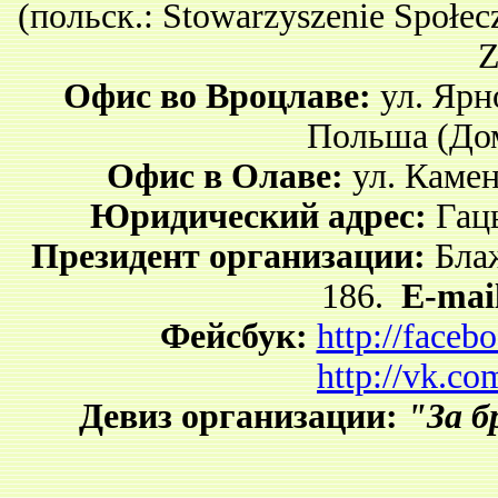
(польск.: Stowarzyszenie Społe
Z
Офис во Вроцлаве:
ул. Ярно
Польша (До
Офис в Олаве:
ул. Каменн
Юридический адрес:
Гаць
Президент организации:
Бла
186.
E-mai
Фейсбук
:
http://face
http://vk.c
Девиз организации:
"За б