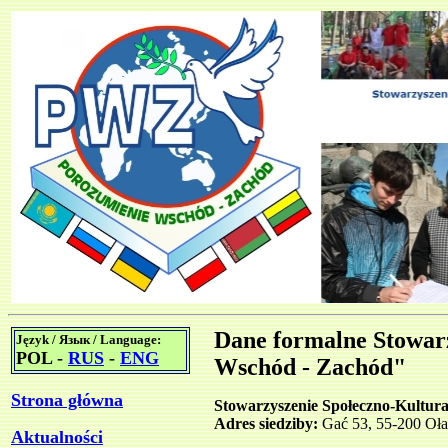
Dane formalne Stowar
Język / Язык / Language:
POL -
RUS
-
ENG
Wschód - Zachód"
Strona główna
Stowarzyszenie Społeczno-Kultur
Adres siedziby:
Gać 53, 55-200 Oł
Aktualności