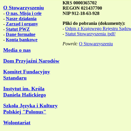
KRS 0000365702
O Stowarzyszeniu
REGON 021437700
-
O nas. Misja i cele
NIP 912-18-63-928
-
Nasze działania
Pliki do pobrania (dokumenty):
-
Zarząd i organy
-
Odpis z Krajowego Rejestru Sądow
-
Statut PWZ
-
Statut Stowarzyszenia /pdf/
-
Dane formalne
-
Konta bankowe
Powrót:
O Stowarzyszeniu
Media o nas
Dom Przyjaźni Narodów
Komitet Fundacyjny
Sztandaru
Instytut im. Króla
Daniela Halickiego
Szkoła Języka i Kultury
Polskiej "Polonus"
Wolontariat