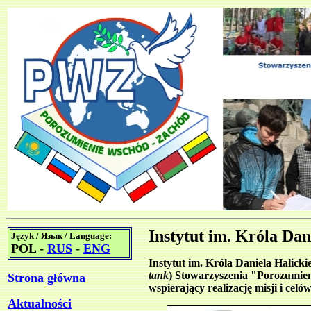
Instytut im. Króla Dan
Język / Язык / Language:
POL -
RUS
-
ENG
Instytut im. Króla Daniela Halick
tank
) Stowarzyszenia "Porozumie
Strona główna
wspierający realizację misji i celów
Aktualności