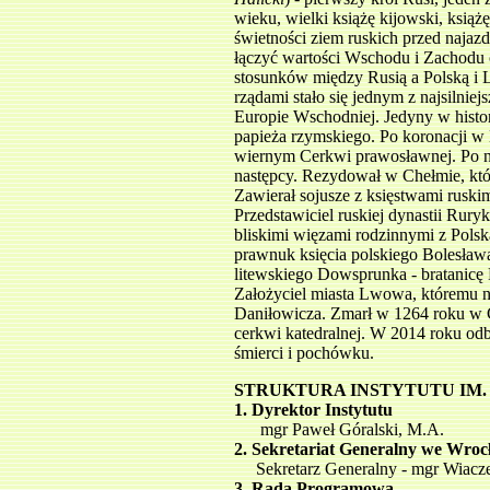
wieku, wielki książę kijowski, książę
świetności ziem ruskich przed naj
łączyć wartości Wschodu i Zachodu 
stosunków między Rusią a Polską i 
rządami stało się jednym z najsiln
Europie Wschodniej. Jedyny w histor
papieża rzymskiego. Po koronacji w 
wiernym Cerkwi prawosławnej. Po ni
następcy. Rezydował w Chełmie, któr
Zawierał sojusze z księstwami ruski
Przedstawiciel ruskiej dynastii Rur
bliskimi więzami rodzinnymi z Polską
prawnuk księcia polskiego Bolesław
litewskiego Dowsprunka - bratanicę
Założyciel miasta Lwowa, któremu 
Daniłowicza. Zmarł w 1264 roku w 
cerkwi katedralnej. W 2014 roku odb
śmierci i pochówku.
STRUKTURA INSTYTUTU IM.
1. Dyrektor Instytutu
mgr Paweł Góralski, M.A.
2. Sekretariat Generalny we Wroc
Sekretarz Generalny - mgr Wiacze
3. Rada Programowa