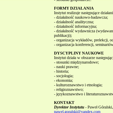
FORMY DZIAŁANIA
Instytut realizuje następujące działani
- działalność naukowo-badawcza;
- działalność analityczna;
- działalność informacyjna;
- działalność wydawnicza (wydawani
publikacji);
- organizacja wykładów, prelekcji, 
- organizacja konferencji, seminarió
DYSCYPLINY NAUKOWE
Instytut działa w obszarze następuj
- stosunki międzynarodowe;
- nauki prawne;
- historia;
- socjologia;
- ekonomia;
- kulturoznawstwo i etnologia;
- religioznawstwo;
- językoznawstwo i literaturoznawst
KONTAKT
Dyrektor Instytutu
- Paweł Góralski,
pawel.goralski@yandex.com