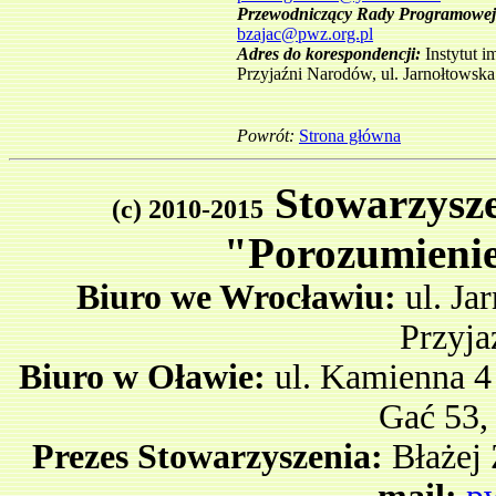
Przewodniczący Rady Programowej
bzajac@pwz.org.pl
Adres do korespondencji:
Instytut 
Przyjaźni Narodów, ul. Jarnołtowsk
Powrót:
Strona główna
S
towarzysz
(c) 2010-2015
"Porozumieni
Biuro we Wrocławiu:
ul. Ja
Przyja
Biuro w Oławie:
ul. Kamienna 4
Gać 53,
Prezes Stowarzyszenia:
Błażej 