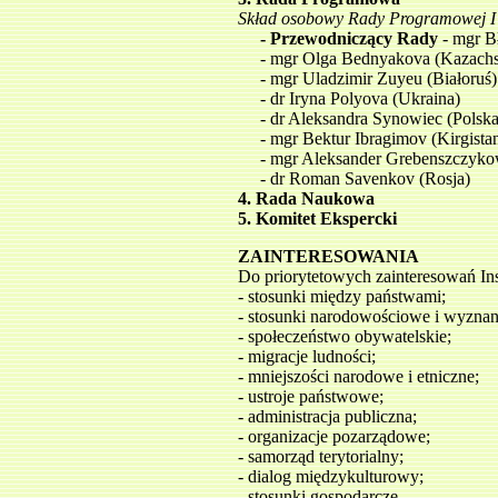
Skład osobowy Rady Programowej I 
- Przewodniczący Rady
- mgr Bł
- mgr Olga Bednyakova (Kazachs
- mgr Uladzimir Zuyeu (Białoruś)
- dr Iryna Polyova (Ukraina)
- dr Aleksandra Synowiec (Polska
- mgr Bektur Ibragimov (Kirgista
- mgr Aleksander Grebenszczykow
- dr Roman Savenkov (Rosja)
4. Rada Naukowa
5. Komitet Ekspercki
ZAINTERESOWANIA
Do priorytetowych zainteresowań Ins
- stosunki między państwami;
- stosunki narodowościowe i wyzna
- społeczeństwo obywatelskie;
- migracje ludności;
- mniejszości narodowe i etniczne;
- ustroje państwowe;
- administracja publiczna;
- organizacje pozarządowe;
- samorząd terytorialny;
- dialog międzykulturowy;
- stosunki gospodarcze.