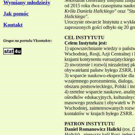
Sekretariat Generalny Instytutu zna
Wymiany młodzieży
od 2015 roku dwa czasopisma nauk
Króla Daniela Halickiego"
oraz
"Stu
Jak pomóc
Halickiego"
.
Uroczyste otwarcie Instytutu z wyk
Kontakt
zaproszonych gości odbyło się 20 g
CEL INSTYTUTU
Grupa na portalu Vkontakte:
Celem Instytutu jest:
1) upowszechnianie wiedzy o państ
Wschodniej, Rosji, Azji Centralnej 
krajami kontynentu euroazjatyckiego
2) stworzenie i rozwój niezależnej
obywatelami państw byłego ZSRR, Po
3) wsparcie naukowo-eksperckie dla
wzajemnego porozumienia, dialogu, 
obszaru postsowieckiego, Polski i 
4) rzetelne wsparcie naukowe, analit
ośrodków edukacyjnych, kulturalny
masowego przekazu i obywateli w P
Wschodniej, zainteresowanych rozwij
kontaktów w krajach byłego ZSRR.
PATRON INSTYTUTU
Daniel Romanowicz Halicki
(ros.
D
Halicki
) - pierwszy król Rusi, jede