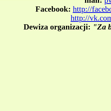
mail:
p
Facebook:
http://fac
http://vk.c
Dewiza organizacji:
"Za b