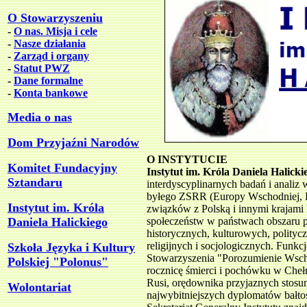
O Stowarzyszeniu
-
O nas. Misja i cele
-
Nasze działania
-
Zarząd i organy
-
Statut PWZ
-
Dane formalne
-
Konta bankowe
Media o nas
Dom Przyjaźni Narodów
O INSTYTUCIE
Komitet Fundacyjny
Instytut im. Króla Daniela Halick
Sztandaru
interdyscyplinarnych badań i analiz
byłego ZSRR (Europy Wschodniej, Ro
Instytut im. Króla
związków z Polską i innymi krajami 
Daniela Halickiego
społeczeństw w państwach obszaru 
historycznych, kulturowych, polity
religijnych i socjologicznych. Funk
Szkoła Języka i Kultury
Stowarzyszenia "Porozumienie Wsch
Polskiej "Polonus"
rocznicę śmierci i pochówku w Chełm
Rusi, orędownika przyjaznych stosu
Wolontariat
najwybitniejszych dyplomatów bałtos